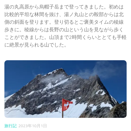
湯の丸高原から烏帽子岳まで登ってきました。初めは
比較的平坦な林間を抜け、湯ノ丸山との鞍部からは北
側の斜面を登ります。登り切るとご褒美タイムの稜線
歩きに。稜線からは長野の山という山を見ながら歩く
ことができました。山頂まで2時間くらいととても手軽
に絶景が見られる山でした。
旅行記
2023年10月1日