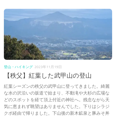
登山・ハイキング
2023年11月19日
【秩父】紅葉した武甲山の登山
紅葉シーズンの秩父の武甲山に登ってきました。綺麗
な水の沢沿いの坂道で始まり、不動滝や大杉の広場な
どのスポットを経て頂上付近の神社へ。残念ながら天
気に恵まれず眺望はありませんでした。下りはシラジ
クボ経由で帰りました。下山後の新木鉱泉と豚みそ丼