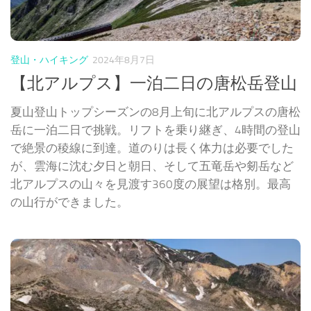
登山・ハイキング
2024年8月7日
【北アルプス】一泊二日の唐松岳登山
夏山登山トップシーズンの8月上旬に北アルプスの唐松
岳に一泊二日で挑戦。リフトを乗り継ぎ、4時間の登山
で絶景の稜線に到達。道のりは長く体力は必要でした
が、雲海に沈む夕日と朝日、そして五竜岳や剱岳など
北アルプスの山々を見渡す360度の展望は格別。最高
の山行ができました。