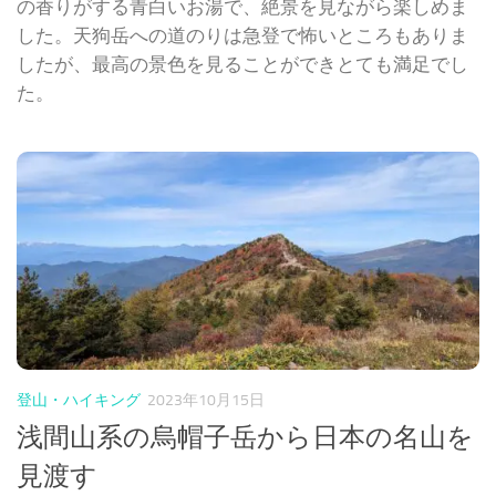
の香りがする青白いお湯で、絶景を見ながら楽しめま
した。天狗岳への道のりは急登で怖いところもありま
したが、最高の景色を見ることができとても満足でし
た。
登山・ハイキング
2023年10月15日
浅間山系の烏帽子岳から日本の名山を
見渡す