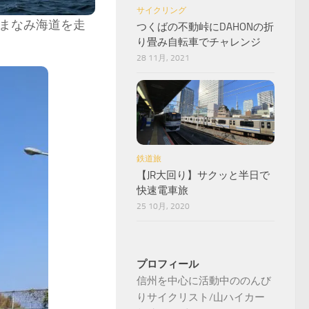
サイクリング
まなみ海道を走
つくばの不動峠にDAHONの折
り畳み自転車でチャレンジ
28 11月, 2021
鉄道旅
【JR大回り】サクッと半日で
快速電車旅
25 10月, 2020
プロフィール
信州を中心に活動中ののんび
りサイクリスト/山ハイカー