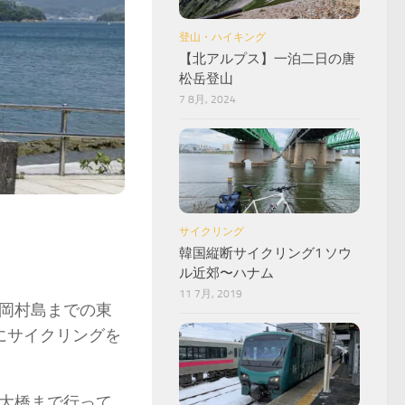
登山・ハイキング
【北アルプス】一泊二日の唐
松岳登山
7 8月, 2024
サイクリング
韓国縦断サイクリング1 ソウ
ル近郊〜ハナム
11 7月, 2019
岡村島までの東
にサイクリングを
大橋まで行って