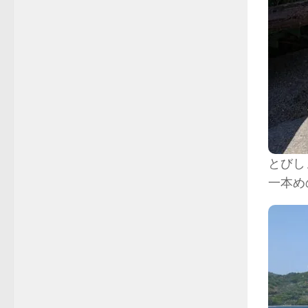
とびし
一本め