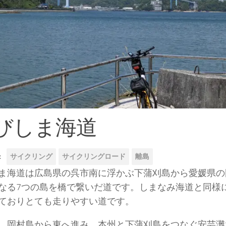
びしま海道
:
サイクリング
サイクリングロード
離島
ま海道は広島県の呉市南に浮かぶ下蒲刈島から愛媛県の
なる7つの島を橋で繋いだ道です。しまなみ海道と同様
ておりとても走りやすい道です。
、岡村島から東へ進み、本州と下蒲刈島をつなぐ安芸灘