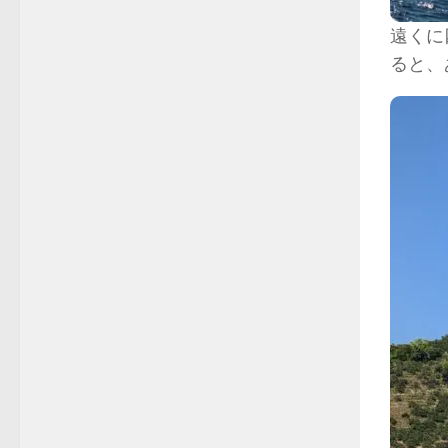
遠くに
ると、