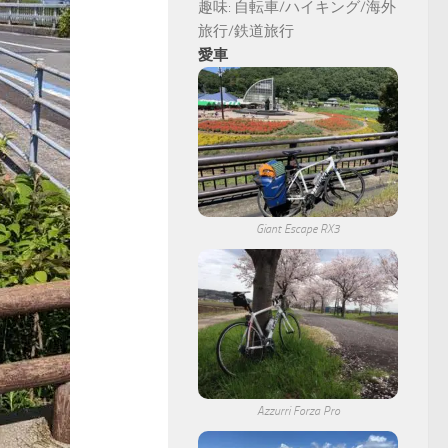
趣味: 自転車/ハイキング/海外
旅行/鉄道旅行
愛車
Giant Escape RX3
Azzurri Forza Pro