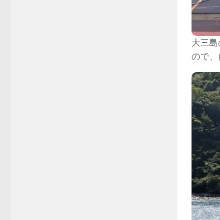
大三島
ので、