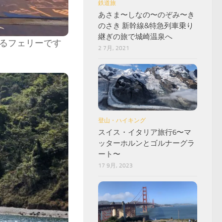
鉄道旅
あさま〜しなの〜のぞみ〜き
のさき 新幹線&特急列車乗り
継ぎの旅で城崎温泉へ
るフェリーです
2 7月, 2021
登山・ハイキング
スイス・イタリア旅行6〜マ
ッターホルンとゴルナーグラ
ート〜
17 9月, 2023