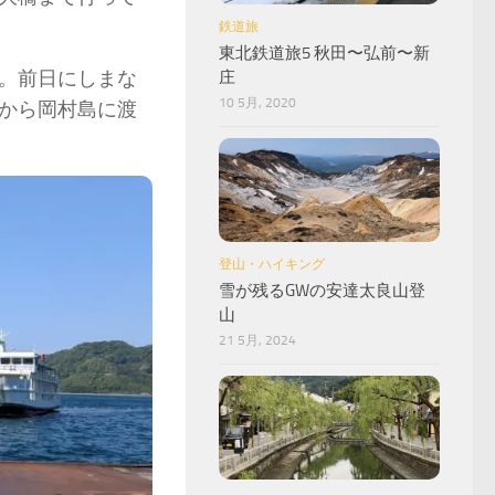
鉄道旅
東北鉄道旅5 秋田〜弘前〜新
。前日にしまな
庄
10 5月, 2020
から岡村島に渡
登山・ハイキング
雪が残るGWの安達太良山登
山
21 5月, 2024