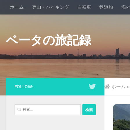
ホーム
登山・ハイキング
自転車
鉄道旅
海
ベータの旅記録
FOLLOW:
ホーム
検
索: