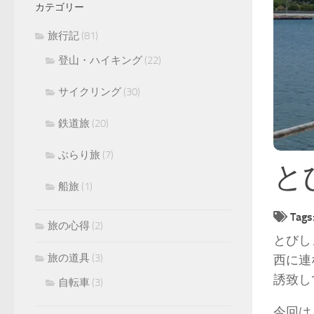
カテゴリー
旅行記
(81)
登山・ハイキング
(22)
サイクリング
(30)
鉄道旅
(20)
ぶらり旅
(7)
と
船旅
(1)
Tags
旅の心得
(2)
とびし
旅の道具
(3)
西に連
誘致し
自転車
(3)
今回は