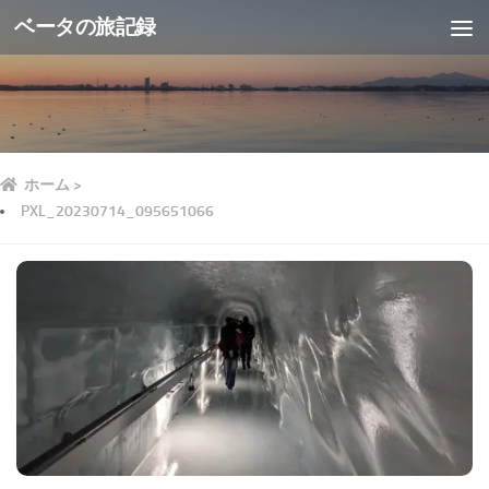
ベータの旅記録
ホーム
>
PXL_20230714_095651066