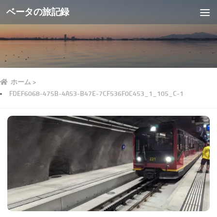
ベータの旅記録
ホーム
>
FDEF6068-475B-4A53-B47E-7CF536F0C453_1_105_C-1