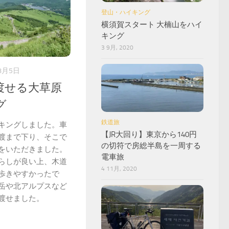
登山・ハイキング
横須賀スタート 大楠山をハイ
キング
3 9月, 2020
8月5日
渡せる大草原
グ
鉄道旅
キングしました。車
【JR大回り】東京から140円
渡まで下り、そこで
の切符で房総半島を一周する
をいただきました。
電車旅
らしが良い上、木道
4 11月, 2020
歩きやすかったで
岳や北アルプスなど
渡せました。