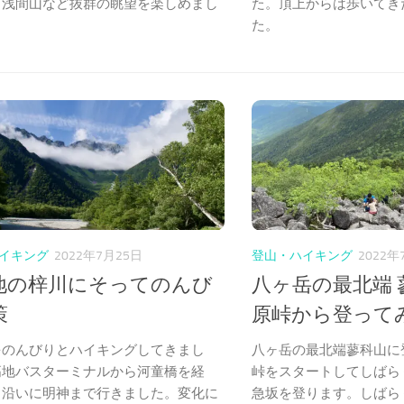
、浅間山など抜群の眺望を楽しめまし
た。頂上からは歩いてき
た。
イキング
2022年7月25日
登山・ハイキング
2022年
地の梓川にそってのんび
八ヶ岳の最北端 
策
原峠から登って
をのんびりとハイキングしてきまし
八ヶ岳の最北端蓼科山に
高地バスターミナルから河童橋を経
峠をスタートしてしばら
川沿いに明神まで行きました。変化に
急坂を登ります。しばら