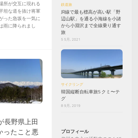
場所が交互に現れる
鉄道旅
平坦な道を抜け将軍
JR線で最も標高が高い駅「野
がった急坂を一気に
辺山駅」を通る小海線を小諸
から小淵沢まで全線乗り通す
は雨に降られまし
旅
5 5月, 2021
サイクリング
韓国縦断自転車旅5 クミ〜テ
グ
8 9月, 2019
が長野県上田
かったこと悪
プロフィール