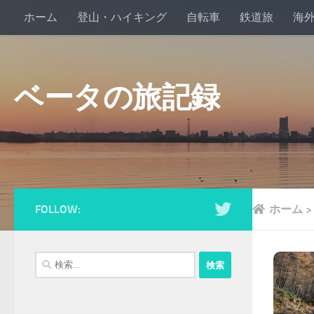
ホーム
登山・ハイキング
自転車
鉄道旅
海
ベータの旅記録
FOLLOW:
ホーム
検
索: