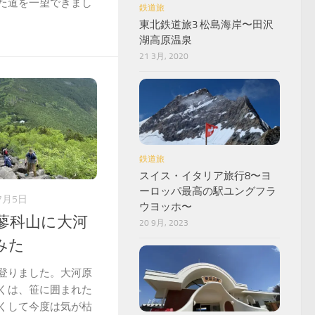
た道を一望できまし
鉄道旅
東北鉄道旅3 松島海岸〜田沢
湖高原温泉
21 3月, 2020
鉄道旅
スイス・イタリア旅行8〜ヨ
ーロッパ最高の駅ユングフラ
7月5日
ウヨッホ〜
蓼科山に大河
20 9月, 2023
みた
登りました。大河原
くは、笹に囲まれた
くして今度は気が枯