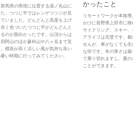
かったこと
と群馬県の県境に位置する湯ノ丸山に
した。つつじ平ではレンゲツツジが見
リモートワークが本格導
えていました。どんどんと高度を上げ
かけに長野県上田市に移
、赤く色づいたつつじ平がどんどんと
サイクリング、スキー、
なるのが面白かったです。山頂からは
アライフは完璧です。都
、四阿山のほか蓼科山や八ヶ岳まで見
せんが、車がなくても生
た。標高が高く涼しい風が気持ち良い
な街です。冬の寒さは厳
の暑い時期に行ってみてください。
て乗り切れますし、夏の
ことができます。