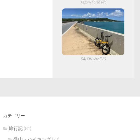
Azzurri Forza Pro
DAHON visc EVO
カテゴリー
旅行記
(81)
登山・ハイキング
(22)