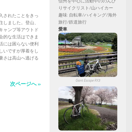
信州を中心に活動中ののんび
りサイクリスト/山ハイカー
趣味: 自転車/ハイキング/海外
入されたことをきっ
旅行/鉄道旅行
住しました。登山、
愛車
キャンプ等アウトド
会的な生活はできま
活には困らない便利
しいですが厚着をし
暑さは高山へ逃げる
Giant Escape RX3
次ページへ »