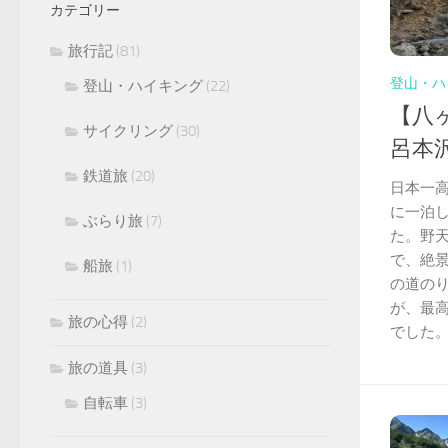
カテゴリー
旅行記
(81)
登山・ハ
登山・ハイキング
(22)
【八
サイクリング
(30)
呂本
鉄道旅
(20)
日本一
に一泊
ぶらり旅
(7)
た。野
で、絶
船旅
(1)
の道の
が、最
旅の心得
(2)
でした
旅の道具
(3)
自転車
(3)