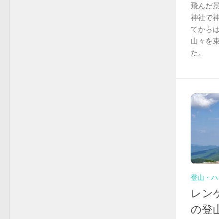
飛んだ
神社で
てから
山々を
た。
登山・ハ
レン
の登