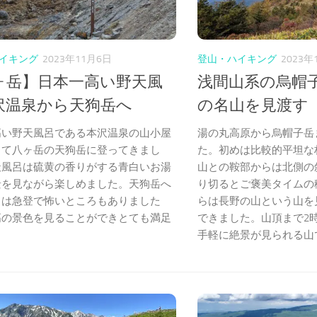
イキング
2023年11月6日
登山・ハイキング
2023年
ヶ岳】日本一高い野天風
浅間山系の烏帽
沢温泉から天狗岳へ
の名山を見渡す
高い野天風呂である本沢温泉の山小屋
湯の丸高原から烏帽子岳
して八ヶ岳の天狗岳に登ってきまし
た。初めは比較的平坦な
天風呂は硫黄の香りがする青白いお湯
山との鞍部からは北側の
景を見ながら楽しめました。天狗岳へ
り切るとご褒美タイムの
りは急登で怖いところもありました
らは長野の山という山を
高の景色を見ることができとても満足
できました。山頂まで2
。
手軽に絶景が見られる山