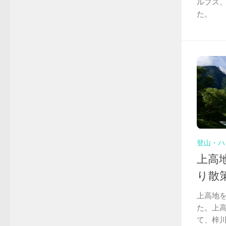
ルプス
た。
登山・ハ
上高
り散
上高地
た。上
て、梓