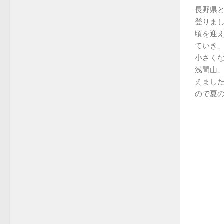
長野県
登りま
頃を迎
ていき
小さく
浅間山
えまし
ので夏