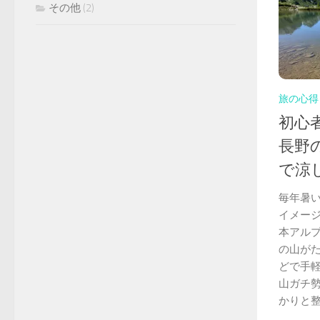
その他
(2)
旅の心得
初心
長野
で涼
毎年暑
イメー
本アルプ
の山が
どで手
山ガチ
かりと