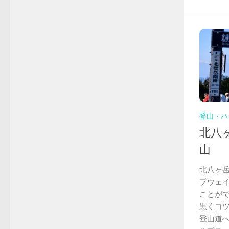
登山・ハ
北八
山
北八ヶ
プウェイ
ことが
黒くゴ
登山道