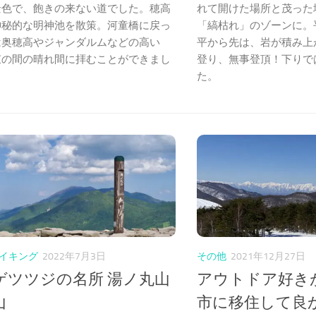
景色で、飽きの来ない道でした。穂高
れて開けた場所と茂った
神秘的な明神池を散策。河童橋に戻っ
「縞枯れ」のゾーンに。
は奥穂高やジャンダルムなどの高い
平から先は、岩が積み上
束の間の晴れ間に拝むことができまし
登り、無事登頂！下りで
た。
イキング
2022年7月3日
その他
2021年12月27日
ゲツツジの名所 湯ノ丸山
アウトドア好き
山
市に移住して良