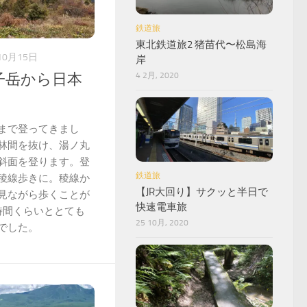
鉄道旅
東北鉄道旅2 猪苗代〜松島海
10月15日
岸
子岳から日本
4 2月, 2020
まで登ってきまし
林間を抜け、湯ノ丸
斜面を登ります。登
鉄道旅
稜線歩きに。稜線か
【JR大回り】サクッと半日で
見ながら歩くことが
快速電車旅
時間くらいととても
25 10月, 2020
でした。