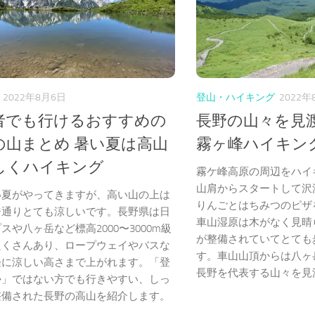
2022年8月6日
登山・ハイキング
2022年
者でも行けるおすすめの
長野の山々を見
の山まとめ 暑い夏は高山
霧ヶ峰ハイキン
しくハイキング
霧ケ峰高原の周辺をハイ
山肩からスタートして沢
い夏がやってきますが、高い山の上は
りんごとはちみつのピザ
ジ通りとても涼しいです。長野県は日
車山湿原は木がなく見晴
スや八ヶ岳など標高2000〜3000m級
が整備されていてとても
たくさんあり、ロープウェイやバスな
す。車山山頂からは八ヶ
軽に涼しい高さまで上がれます。「登
長野を代表する山々を見
勢」ではない方でも行きやすい、しっ
整備された長野の高山を紹介します。