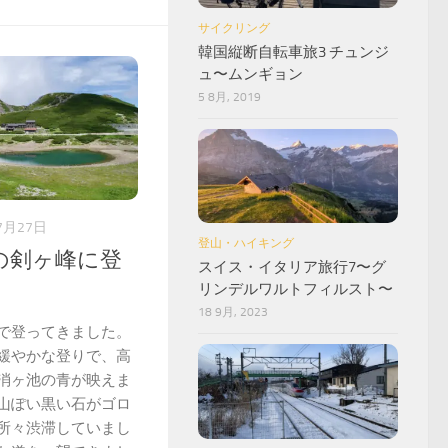
サイクリング
韓国縦断自転車旅3 チュンジ
ュ〜ムンギョン
5 8月, 2019
7月27日
登山・ハイキング
の剣ヶ峰に登
スイス・イタリア旅行7〜グ
リンデルワルトフィルスト〜
18 9月, 2023
で登ってきました。
緩やかな登りで、高
消ヶ池の青が映えま
山ぽい黒い石がゴロ
所々渋滞していまし