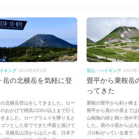
イキング
2022年8月2日
登山・ハイキング
2022年
ヶ岳の北横岳を気軽に登
畳平から乗鞍岳
ってきた
岳の北横岳登山をしてきました。ロー
乗鞍の畳平から剣ヶ峰ま
のおかげで標高2200m以上まで行く
畳平から肩の小屋までは
できました。ロープウェイを降りると
山植物の緑と鶴ヶ池や不
ツゴツとした岩でできた坪庭と抜けて
した。肩の小屋からは火
へ。北横岳山頂からは八ヶ岳、日本ア
ゴロ転がっている道で、