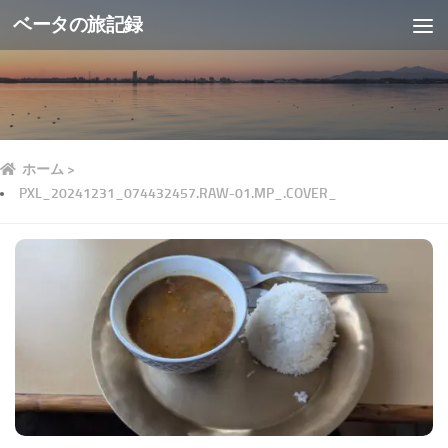
ベータの旅記録
ホーム
>
PXL_20241231_074432457.RAW-01.MP_.COVER_