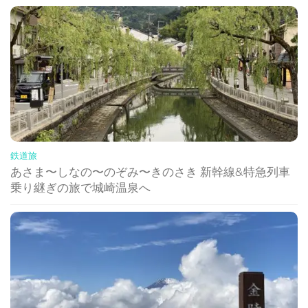
鉄道旅
あさま〜しなの〜のぞみ〜きのさき 新幹線&特急列車
乗り継ぎの旅で城崎温泉へ