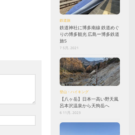
鉄道旅
鉄道神社に博多南線 鉄道めぐ
りの博多観光 広島ー博多鉄道
旅5
7 5月, 2021
登山・ハイキング
【八ヶ岳】日本一高い野天風
呂本沢温泉から天狗岳へ
6 11月, 2023