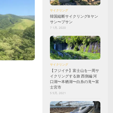
サイクリング
韓国縦断サイクリング8 ヤン
サン〜プサン
7 1月, 2020
サイクリング
【フジイチ】富士山を一周サ
イクリングする旅 西側編 河
口湖〜本栖湖〜白糸の滝〜富
士宮市
5 5月, 2021