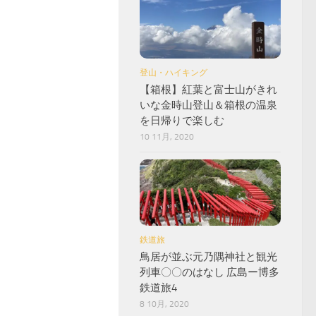
登山・ハイキング
【箱根】紅葉と富士山がきれ
いな金時山登山＆箱根の温泉
を日帰りで楽しむ
10 11月, 2020
鉄道旅
鳥居が並ぶ元乃隅神社と観光
列車〇〇のはなし 広島ー博多
鉄道旅4
8 10月, 2020