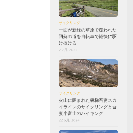
サイクリング
一面が新緑の草原で覆われた
阿蘇の道を自転車で軽快に駆
け抜ける
2 7月, 2022
サイクリング
火山に囲まれた磐梯吾妻スカ
イラインのサイクリングと吾
妻小富士のハイキング
22 5月, 2024