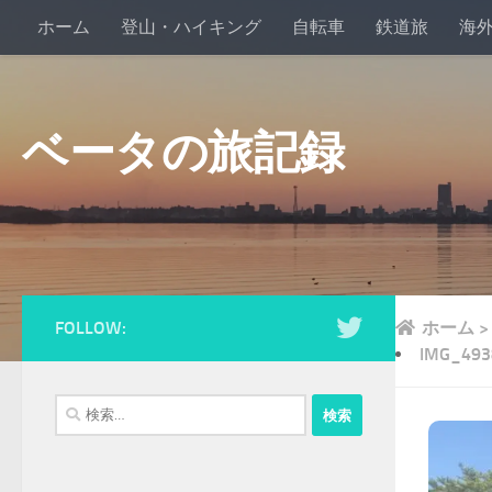
ホーム
登山・ハイキング
自転車
鉄道旅
海
ベータの旅記録
FOLLOW:
ホーム
>
IMG_493
検
索: