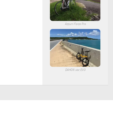
Azzurri Forza Pro
DAHON visc EVO