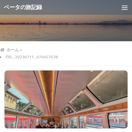
ベータの旅記録
ホーム
>
PXL_20230711_074057678