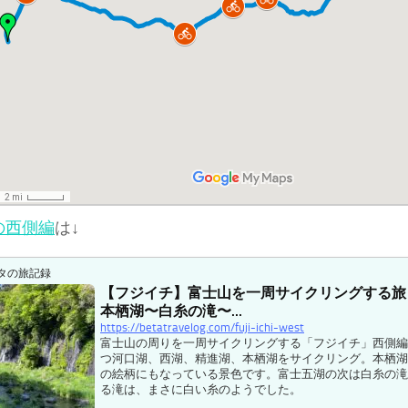
の西側編
は↓
タの旅記録
【フジイチ】富士山を一周サイクリングする旅 
本栖湖〜白糸の滝〜...
https://betatravelog.com/fuji-ichi-west
富士山の周りを一周サイクリングする「フジイチ」西側編
つ河口湖、西湖、精進湖、本栖湖をサイクリング。本栖湖
の絵柄にもなっている景色です。富士五湖の次は白糸の滝
る滝は、まさに白い糸のようでした。