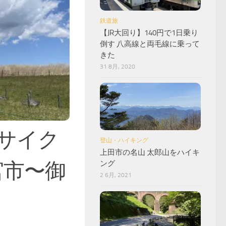
鉄道旅
【JR大回り】140円で1日乗り
倒す 八高線と両毛線に乗って
きた
31 8月, 2020
サイク
登山・ハイキング
上田市の名山 太郎山をハイキ
宮市〜御
ング
2 6月, 2021