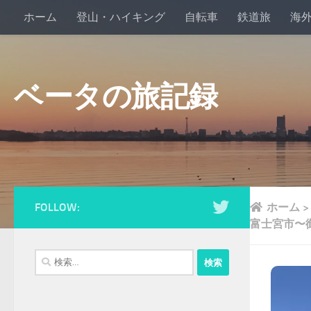
ホーム
登山・ハイキング
自転車
鉄道旅
海
ベータの旅記録
FOLLOW:
ホーム
富士宮市〜
検
索: