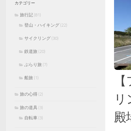
カテゴリー
旅行記
(81)
登山・ハイキング
(22)
サイクリング
(30)
鉄道旅
(20)
ぶらり旅
(7)
【
船旅
(1)
旅の心得
(2)
リ
旅の道具
(3)
殿
自転車
(3)