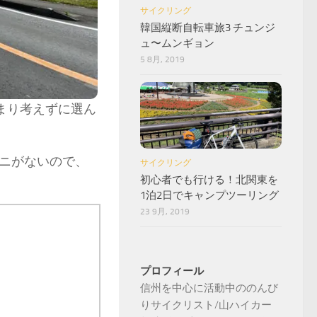
サイクリング
韓国縦断自転車旅3 チュンジ
ュ〜ムンギョン
5 8月, 2019
まり考えずに選ん
ニがないので、
サイクリング
初心者でも行ける！北関東を
1泊2日でキャンプツーリング
23 9月, 2019
プロフィール
信州を中心に活動中ののんび
りサイクリスト/山ハイカー