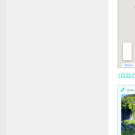
1日目
ベー