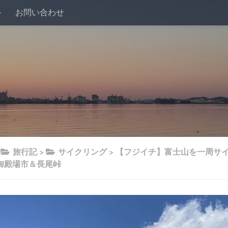
外
お問い合わせ
>
旅行記
>
サイクリング
>
【フジイチ】富士山を一周サイ
御殿場市＆長尾峠