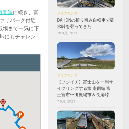
西側編
に続き、富
サイクリング
ァリパーク付近
DAHONの折り畳み自転車で碓
氷峠を登ってきた
殿場まで一気に下
20 9月, 2021
峠にもチャレン
サイクリング
【フジイチ】富士山を一周サ
イクリングする旅 南側編 富
士宮市〜御殿場市＆長尾峠
7 5月, 2021