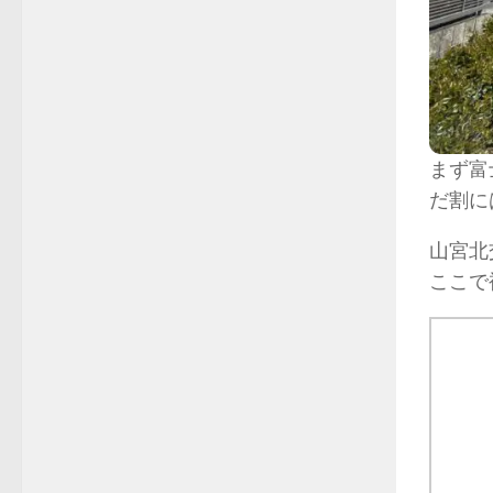
まず富
だ割に
山宮北
ここで