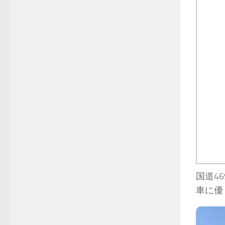
国道4
車に優