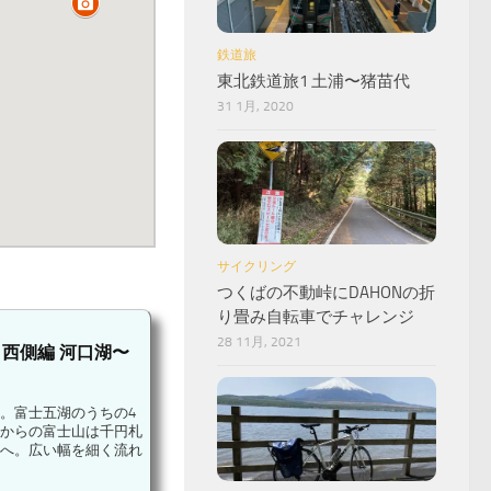
鉄道旅
東北鉄道旅1 土浦〜猪苗代
31 1月, 2020
サイクリング
つくばの不動峠にDAHONの折
り畳み自転車でチャレンジ
28 11月, 2021
西側編 河口湖〜
。富士五湖のうちの4
からの富士山は千円札
へ。広い幅を細く流れ