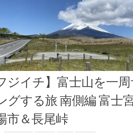
フジイチ】富士山を一周
ングする旅 南側編 富士
場市＆長尾峠