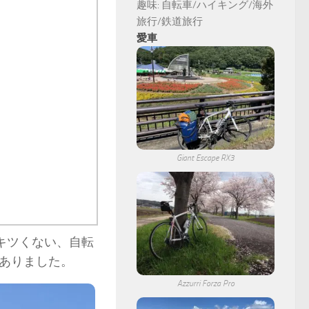
趣味: 自転車/ハイキング/海外
旅行/鉄道旅行
愛車
Giant Escape RX3
キツくない、自転
ありました。
Azzurri Forza Pro