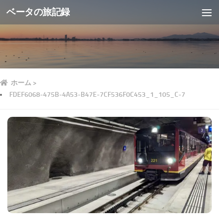
ベータの旅記録
ホーム
>
FDEF6068-475B-4A53-B47E-7CF536F0C453_1_105_C-7