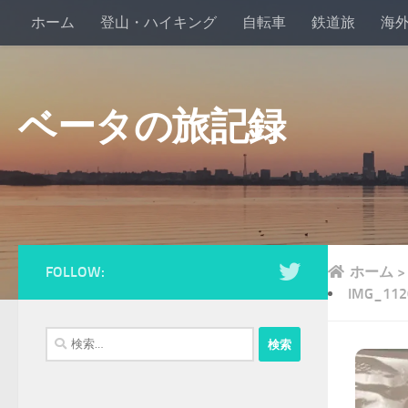
ホーム
登山・ハイキング
自転車
鉄道旅
海
ベータの旅記録
FOLLOW:
ホーム
>
IMG_112
検
索: