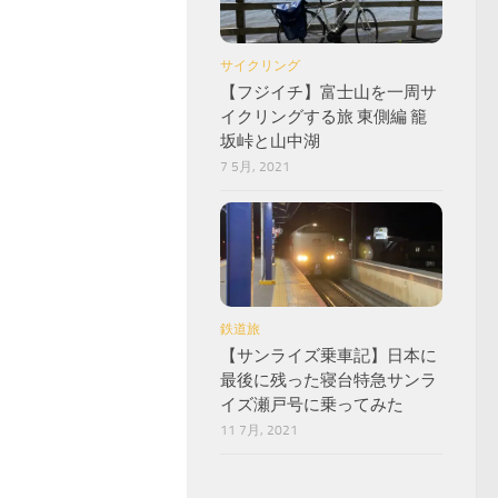
サイクリング
【フジイチ】富士山を一周サ
イクリングする旅 東側編 籠
坂峠と山中湖
7 5月, 2021
鉄道旅
【サンライズ乗車記】日本に
最後に残った寝台特急サンラ
イズ瀬戸号に乗ってみた
11 7月, 2021