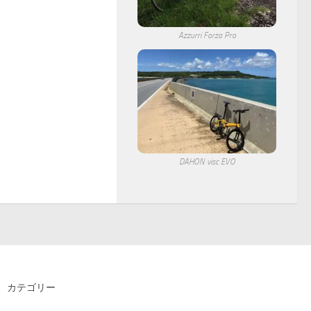
Azzurri Forza Pro
DAHON visc EVO
カテゴリー