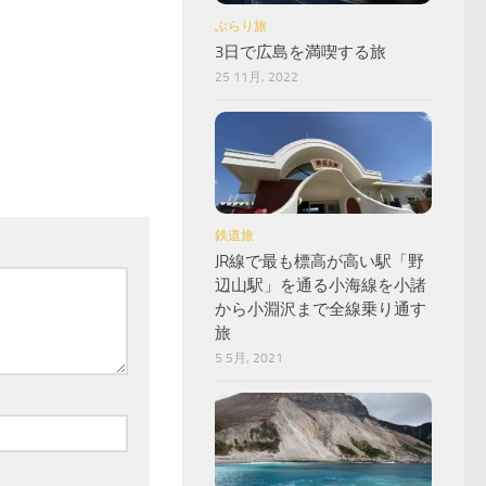
ぶらり旅
3日で広島を満喫する旅
25 11月, 2022
鉄道旅
JR線で最も標高が高い駅「野
辺山駅」を通る小海線を小諸
から小淵沢まで全線乗り通す
旅
5 5月, 2021