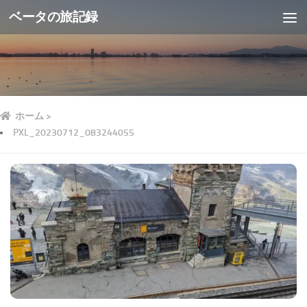
ベータの旅記録
ホーム
>
PXL_20230712_083244055