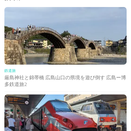
鉄道旅
厳島神社と錦帯橋 広島山口の県境を遊び倒す 広島ー博
多鉄道旅2