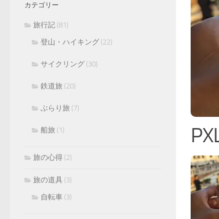
カテゴリー
旅行記
(81)
登山・ハイキング
(22)
サイクリング
(30)
鉄道旅
(20)
ぶらり旅
(7)
PX
船旅
(1)
旅の心得
(2)
旅の道具
(3)
自転車
(3)