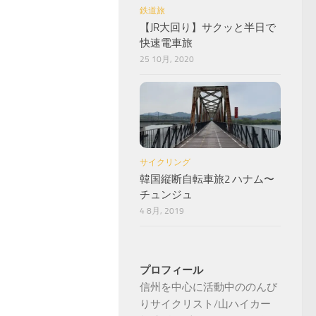
鉄道旅
【JR大回り】サクッと半日で
快速電車旅
25 10月, 2020
サイクリング
韓国縦断自転車旅2 ハナム〜
チュンジュ
4 8月, 2019
プロフィール
信州を中心に活動中ののんび
りサイクリスト/山ハイカー