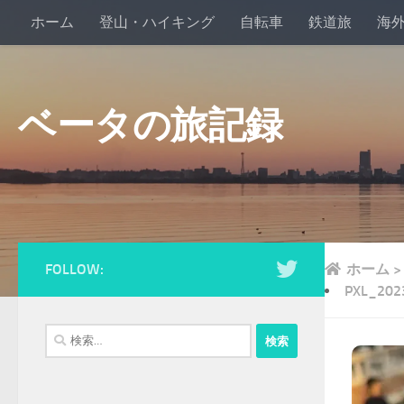
ホーム
登山・ハイキング
自転車
鉄道旅
海
ベータの旅記録
FOLLOW:
ホーム
>
PXL_202
検
索: