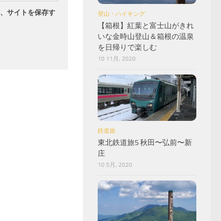
、サイトを保存す
登山・ハイキング
【箱根】紅葉と富士山がきれ
いな金時山登山＆箱根の温泉
を日帰りで楽しむ
10 11月, 2020
鉄道旅
東北鉄道旅5 秋田〜弘前〜新
庄
10 5月, 2020