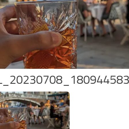
L_20230708_18094458