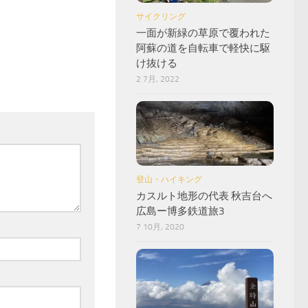
サイクリング
一面が新緑の草原で覆われた
阿蘇の道を自転車で軽快に駆
け抜ける
2 7月, 2022
登山・ハイキング
カスルト地形の代表 秋吉台へ
広島ー博多鉄道旅3
7 10月, 2020