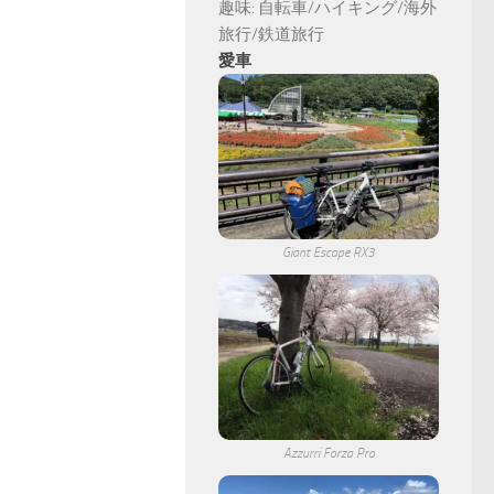
趣味: 自転車/ハイキング/海外
旅行/鉄道旅行
愛車
Giant Escape RX3
Azzurri Forza Pro