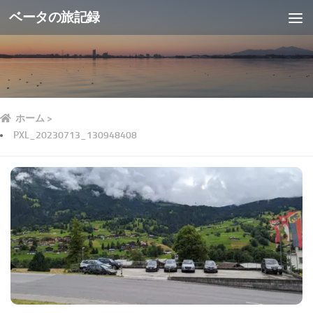
ベータの旅記録
ホーム
>
PXL_20230713_130948408