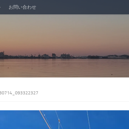
外
お問い合わせ
30714_093322327