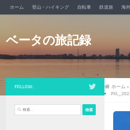
ホーム
登山・ハイキング
自転車
鉄道旅
海
ベータの旅記録
FOLLOW:
ホーム
>
PXL_202
検
索: