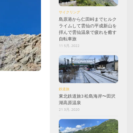
サイクリング
島原港から仁田峠までヒルク
ライムして雲仙の平成新山を
拝んで雲仙温泉で疲れを癒す
自転車旅
11 5月, 2022
7
鉄道旅
東北鉄道旅3 松島海岸〜田沢
湖高原温泉
21 3月, 2020