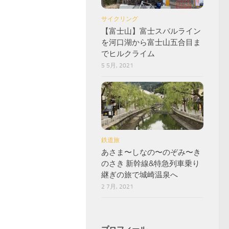
サイクリング
【富士山】富士スバルライン
を河口湖から富士山五合目ま
でヒルクライム
5 5月, 2021
鉄道旅
あさま〜しなの〜のぞみ〜き
のさき 新幹線&特急列車乗り
継ぎの旅で城崎温泉へ
2 7月, 2021