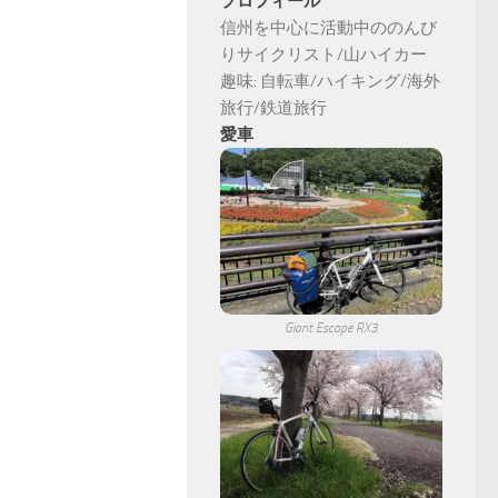
プロフィール
信州を中心に活動中ののんび
りサイクリスト/山ハイカー
趣味: 自転車/ハイキング/海外
旅行/鉄道旅行
愛車
Giant Escape RX3