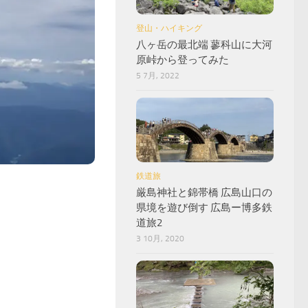
登山・ハイキング
八ヶ岳の最北端 蓼科山に大河
原峠から登ってみた
5 7月, 2022
鉄道旅
厳島神社と錦帯橋 広島山口の
県境を遊び倒す 広島ー博多鉄
道旅2
3 10月, 2020