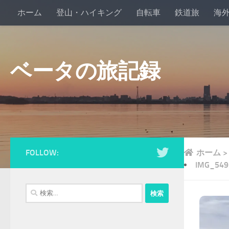
ホーム
登山・ハイキング
自転車
鉄道旅
海
ベータの旅記録
FOLLOW:
ホーム
>
IMG_549
検
索: