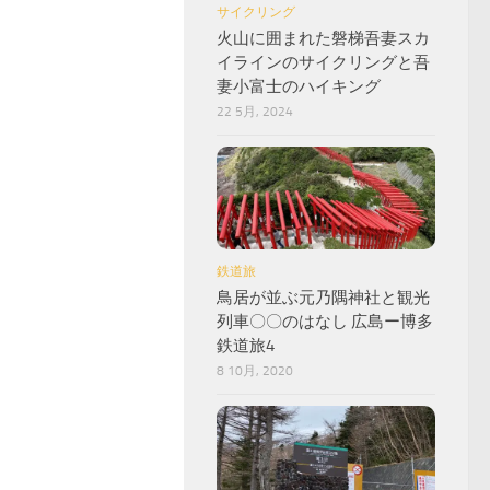
サイクリング
火山に囲まれた磐梯吾妻スカ
イラインのサイクリングと吾
妻小富士のハイキング
22 5月, 2024
鉄道旅
鳥居が並ぶ元乃隅神社と観光
列車〇〇のはなし 広島ー博多
鉄道旅4
8 10月, 2020